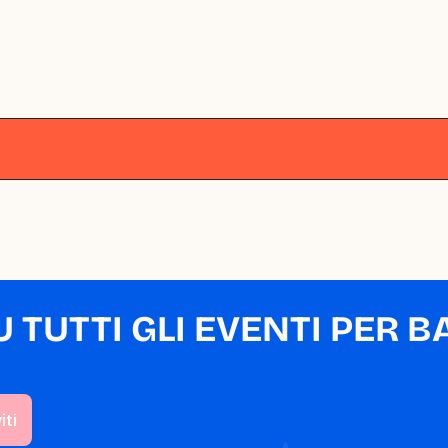
lano
Milano
Milano
Milano
Milano
M
TUTTI GLI EVENTI PER BA