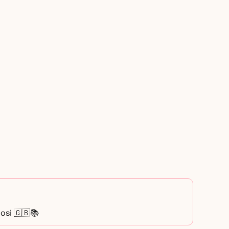
osi 🇬🇧📚