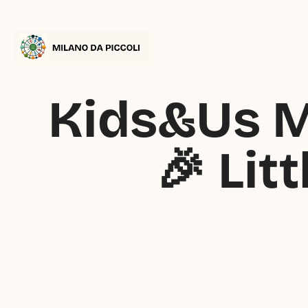
Kids&Us Mil
🎉 Lit