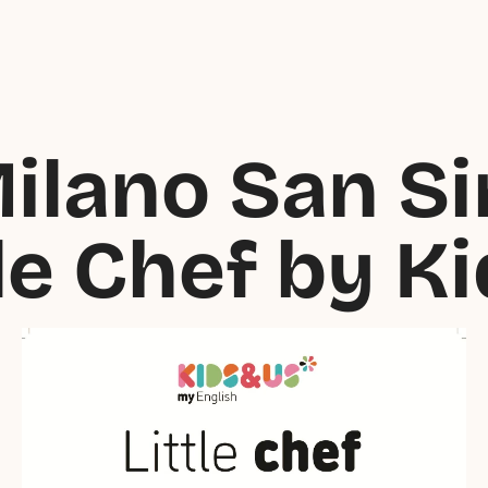
ano San Siro 
tle Chef by 