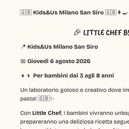
🇬🇧 
Kids&Us Milano San Siro
 🇬🇧👩‍🍳
🎉 LITTLE CHEF B
📍 
Kids&Us Milano San Siro
📅 
Giovedì 6 agosto 2026
👧👦 
Per bambini dai 3 agli 8 anni
Un laboratorio goloso e creativo dove impa
pasta! 🇬🇧✨
Con 
Little Chef
, i bambini vivranno un'es
prepareranno una deliziosa ricetta seguen