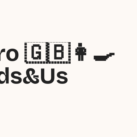
🇬🇧👩‍🍳  
Kids&Us