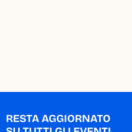
Vuoi segnalare una 
nuova iniziativa 
sull'agenda di Milano 
da Piccoli?
Segnala un appuntamento
RESTA AGGIORNATO 
SU TUTTI GLI EVENTI 