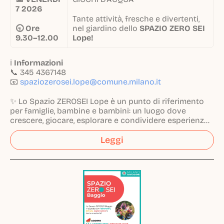
7 2026
Tante attività, fresche e divertenti,
🕤 Ore
nel giardino dello
SPAZIO ZERO SEI
9.30–12.00
Lope!
ℹ️
Informazioni
📞 345 4367148
📧
spaziozerosei.lope@comune.milano.it
✨ Lo Spazio ZEROSEI Lope è un punto di riferimento
per famiglie, bambine e bambini: un luogo dove
crescere, giocare, esplorare e condividere esperienze
insieme! 🌟
Leggi