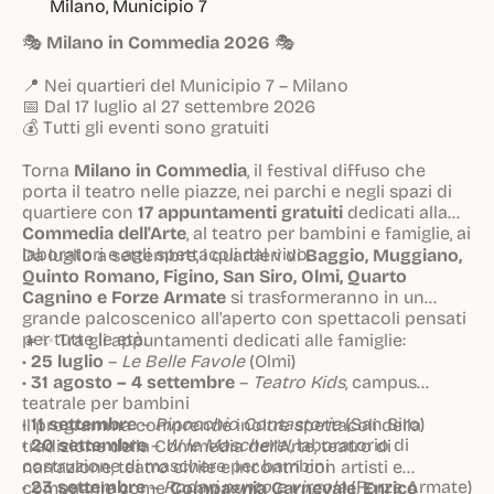
Milano, Municipio 7
🎭
Milano in Commedia 2026
🎭
📍 Nei quartieri del Municipio 7 – Milano
📅 Dal 17 luglio al 27 settembre 2026
💰 Tutti gli eventi sono gratuiti
Torna
Milano in Commedia
, il festival diffuso che
porta il teatro nelle piazze, nei parchi e negli spazi di
quartiere con
17 appuntamenti gratuiti
dedicati alla
Commedia dell'Arte
, al teatro per bambini e famiglie, ai
laboratori e agli spettacoli dal vivo.
Da luglio a settembre, i quartieri di
Baggio, Muggiano,
Quinto Romano, Figino, San Siro, Olmi, Quarto
Cagnino e Forze Armate
si trasformeranno in un
grande palcoscenico all'aperto con spettacoli pensati
per tutte le età.
👧✨ Tra gli appuntamenti dedicati alle famiglie:
•
25 luglio
–
Le Belle Favole
(Olmi)
•
31 agosto – 4 settembre
–
Teatro Kids
, campus
teatrale per bambini
•
11 settembre
–
Pinocchio Contastorie
(San Siro)
Il programma comprende inoltre spettacoli della
•
20 settembre
–
W le Maschere!
, laboratorio di
tradizione della Commedia dell'Arte, teatro di
costruzione di maschere per bambini
narrazione, teatro civile e incontri con artisti e
•
23 settembre
–
Rodari punto e virgola
(Forze Armate)
compagnie come
Compagnia Carnevale
,
Enrico