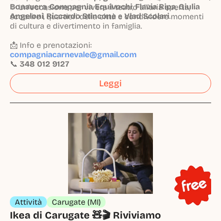
Bonavera
,
Compagnia Equivochi
,
Flavia Ripa
,
Giulia
✨ Un'occasione per vivere il teatro all'aria aperta,
Angeloni
,
Riccardo Stincone
e
Vlad Scolari
.
scoprire i quartieri della città e condividere momenti
di cultura e divertimento in famiglia.
📩 Info e prenotazioni:
compagniacarnevale@gmail.com
📞
348 012 9127
Leggi
Attività
Carugate (MI)
Ikea di Carugate 🧸🎬 Riviviamo 