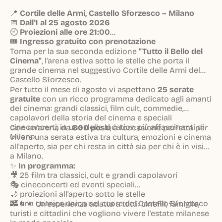
📍
Cortile delle Armi, Castello Sforzesco – Milano
📅
Dall'1 al 25 agosto 2026
🕘
Proiezioni alle ore 21:00
🎟️
Ingresso gratuito con prenotazione
Torna per la sua seconda edizione
"Tutto il Bello del
Cinema"
, l'arena estiva sotto le stelle che porta il
grande cinema nel suggestivo Cortile delle Armi del
Castello Sforzesco.
Per tutto il mese di agosto vi aspettano
25 serate
gratuite
con un ricco programma dedicato agli amanti
del cinema: grandi classici, film cult, commedie,
capolavori della storia del cinema e speciali
cineconcerti, in una delle location più affascinanti di
Con un'arena da
800 posti
, è l'occasione perfetta per
Milano.
vivere una serata estiva tra cultura, emozioni e cinema
all'aperto, sia per chi resta in città sia per chi è in visita
a Milano.
✨
In programma:
🎥 25 film tra classici, cult e grandi capolavori
🎭 cineconcerti ed eventi speciali
🌙 proiezioni all'aperto sotto le stelle
🏰 una cornice unica nel cuore del Castello Sforzesco
👨‍👩‍👧 Un'esperienza adatta a tutti: cinefili, famiglie,
turisti e cittadini che vogliono vivere l'estate milanese