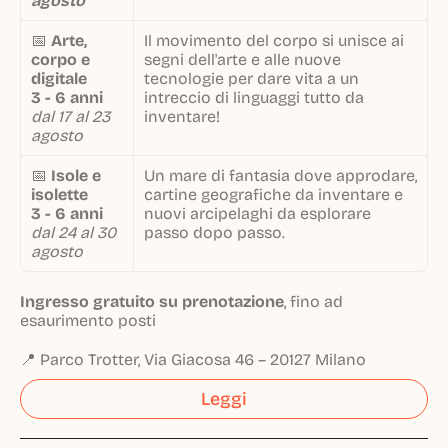
agosto
📅
Arte,
Il movimento del corpo si unisce ai
corpo e
segni dell'arte e alle nuove
digitale
tecnologie per dare vita a un
3 - 6 anni
intreccio di linguaggi tutto da
dal 17 al 23
inventare!
agosto
📅
Isole e
Un mare di fantasia dove approdare,
isolette
cartine geografiche da inventare e
3 - 6 anni
nuovi arcipelaghi da esplorare
dal 24 al 30
passo dopo passo.
agosto
Ingresso gratuito su prenotazione
, fino ad
esaurimento posti
📍 Parco Trotter, Via Giacosa 46 – 20127 Milano
Leggi