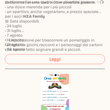
trasformerà in uno spazio dove divertirsi insieme. ✨📺
🍰 Durante l'evento sarà inoltre possibile gustare:
• una dolce merenda per i più piccoli
• un aperitivo, anche vegetariano, a prezzo speciale
per i soci
IKEA Family
📅 Date disponibili:
• 24 luglio
• 31 luglio
• 7 agosto
• 14 agosto
✨ Un'occasione per trascorrere un pomeriggio in
• 21 agosto
famiglia tra giochi, racconti e i personaggi dei cartoni
• 28 agosto
che hanno fatto sognare grandi e piccoli.
Leggi