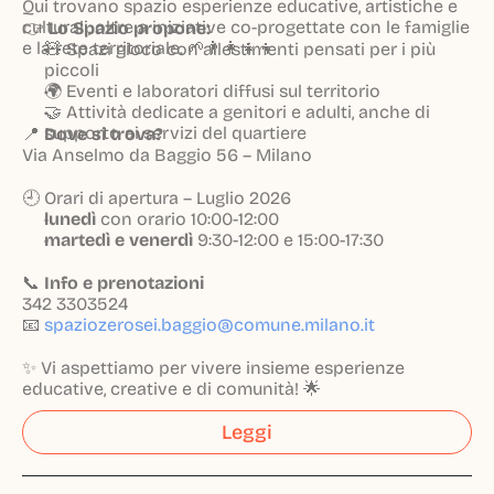
Qui trovano spazio esperienze educative, artistiche e
culturali, oltre a iniziative co-progettate con le famiglie
👉
Lo Spazio propone:
e la rete territoriale. 🌱👨‍👩‍👧‍👦
🧸 Spazi gioco con allestimenti pensati per i più
piccoli
🌍 Eventi e laboratori diffusi sul territorio
🤝 Attività dedicate a genitori e adulti, anche di
supporto ai servizi del quartiere
📍
Dove si trova?
Via Anselmo da Baggio 56 – Milano
🕘 Orari di apertura – Luglio 2026
lunedì
con orario 10:00-12:00
martedì e venerdì
9:30-12:00 e 15:00-17:30
📞
Info e prenotazioni
342 3303524
📧
spaziozerosei.baggio@comune.milano.it
✨ Vi aspettiamo per vivere insieme esperienze
educative, creative e di comunità! 🌟
Leggi