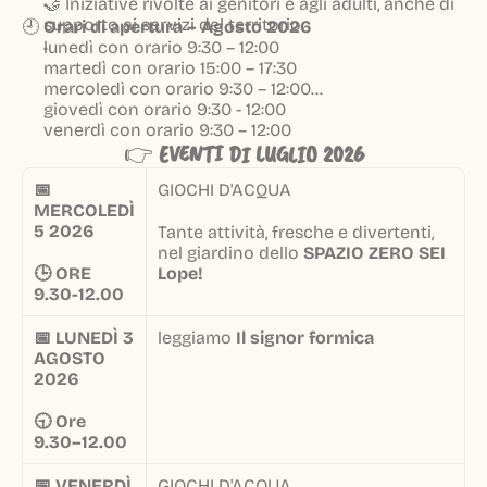
🤝 Iniziative rivolte ai genitori e agli adulti, anche di
supporto ai servizi del territorio
🕘
Orari di apertura – Agosto 2026
lunedì con orario 9:30 – 12:00
martedì con orario 15:00 – 17:30
mercoledì con orario 9:30 – 12:00
giovedì con orario 9:30 - 12:00
venerdì con orario 9:30 – 12:00
👉
EVENTI DI LUGLIO 2026
📅
GIOCHI D'ACQUA
MERCOLEDÌ
5 2026
Tante attività, fresche e divertenti,
nel giardino dello
SPAZIO ZERO SEI
🕒 ORE
Lope!
9.30-12.00
📅 LUNEDÌ 3
leggiamo
Il signor formica
AGOSTO
2026
🕤 Ore
9.30–12.00
📅 VENERDÌ
GIOCHI D'ACQUA