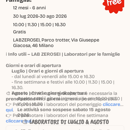
12 mesi - 6 anni
30 lug 2026
-
30 ago 2026
10.00 | 11.30 | 15.00 | 16.30
Gratis
LABZEROSEI, Parco trotter, Via Giuseppe 
Giacosa, 46 Milano
ℹ️
Info utili – LAB ZEROSEI | Laboratori per le famiglie
Giorni e orari di apertura
Luglio | Orari e giorni di apertura
- dal lunedi al venerdì alle 15.00 e 16.30
- fine settimana e festivi alle 10.00 | 11.30 | 15.00 |
16.30.
Agosto | Orari e giorni di apertura
🎨 Tutte le attività sono
gratuite
, ma è necessaria la
Aperto tutti i giorni
ingressi alle ore 10.00 | 11.30 |
prenotazione
fino ad esaurimento posti disponibili.
15.00 | 16.30
👉 Per prenotare i laboratori del pomeriggio
cliccare
Le attività sono sospese sabato 15 agosto
qui
.
2026
.
👉 Per prenotare i laboratori del fine settimana
🎨
LABORATORI DI LUGLIO & AGOSTO
cliccare qui
.