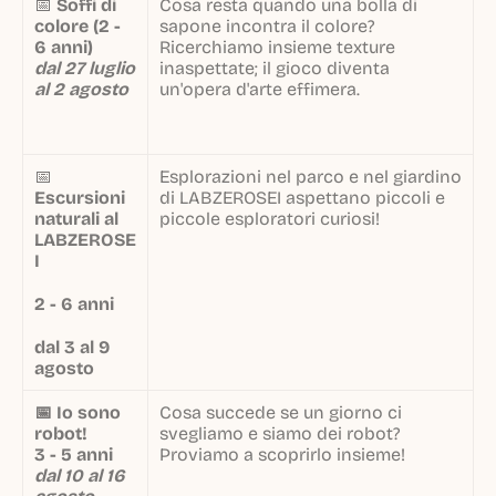
📅
Soffi di
Cosa resta quando una bolla di
colore (2 -
sapone incontra il colore?
6 anni)
Ricerchiamo insieme texture
dal 27 luglio
inaspettate; il gioco diventa
al 2 agosto
un'opera d'arte effimera.
📅
Esplorazioni nel parco e nel giardino
Escursioni
di LABZEROSEI aspettano piccoli e
naturali al
piccole esploratori curiosi!
LABZEROSE
I
2 - 6 anni
dal 3 al 9
agosto
📅 Io sono
Cosa succede se un giorno ci
robot!
svegliamo e siamo dei robot?
3 - 5 anni
Proviamo a scoprirlo insieme!
dal 10 al 16