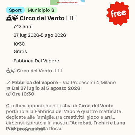
Sport
Municipio 8
🎪🍃 Circo del Vento 🤹‍♀️✨
7-12 anni
27 lug 2026
-
5 ago 2026
10:30
Gratis
Fabbrica Del Vapore
🎪🍃
Circo del Vento
🤹‍♀️✨
📍
Fabbrica del Vapore
– Via Procaccini 4, Milano
📅
Dal 27 luglio al 5 agosto 2026
🕥
Ore 10:30
Gli ultimi appuntamenti estivi di
Circo del Vento
portano alla Fabbrica del Vapore quattro mattinate
dedicate alle famiglie, tra creatività, gioco e arti
circensi, ispirate alla mostra
"Acrobati, Fachiri e Luna
Park"
di Annabella Rossi.
✨
In programma