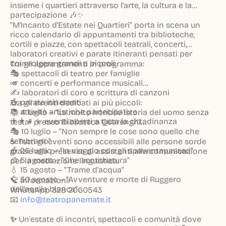
insieme i quartieri attraverso l'arte, la cultura e la
partecipazione 🎶✨
"M'Incanto d'Estate nei Quartieri" porta in scena un
ricco calendario di appuntamenti tra biblioteche,
cortili e piazze, con spettacoli teatrali, concerti,
laboratori creativi e parate itineranti pensati per
coinvolgere grandi e piccoli.
Tra gli appuntamenti in programma:
🎭 spettacoli di teatro per famiglie
🎺 concerti e performance musicali
✍️ laboratori di coro e scrittura di canzoni
🎪 parate itineranti
Tra gli eventi dedicati ai più piccoli:
🎨 attività artistiche partecipative
📚 4 luglio – "La molto horibile istoria del uomo senza
👨‍👩‍👧‍👦 eventi aperti a tutta la cittadinanza
testa" presso Biblioteca Quarenghi
🎭 10 luglio – "Non sempre le cose sono quello che
sembrano"
♿ Tutti gli eventi sono accessibili alle persone sorde
🎪 26 luglio – "In viaggio con gli spaventapasseri"
grazie alla presenza di assistenti alla comunicazione
🎨 5 agosto – "Che scotchatura"
per la mediazione linguistica.
💧 15 agosto – "Trame d'acqua"
🦅 30 agosto – "Avventure e morte di Ruggero
📞 Informazioni:
dell'aquila bianca"
WhatsApp 328 2060543
📧
info@teatropanemate.it
✨
Un'estate di incontri, spettacoli e comunità dove