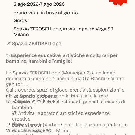
3 ago 2026
-
7 ago 2026
orario varia in base al giorno
Gratis
Spazio ZEROSEI Lope, in via Lope de Vega 39 
Milano
📌 Spazio ZEROSEI Lope
✨
Esperienze educative, artistiche e culturali per
bambine, bambini e famiglie!
Lo Spazio ZEROSEI Lope (Municipio 6) è un luogo
dedicato a bambine e bambini da 0 a 6 anni e ai loro
genitori.
Qui troverete spazi di gioco, creatività, esplorazioni e
attività co-progettate con le famiglie e la rete
👉
Lo Spazio propone:
territoriale. 🌱👨‍👩‍👧‍👦
🧸 Spazi gioco con allestimenti pensati a misura di
bambino
🎨 Attività, laboratori artistici ed esperienze
creative
🌍 Eventi nel quartiere in collaborazione con la rete
📍
Dove si trova?
educativa locale
Via Lope de Vega 39 – Milano