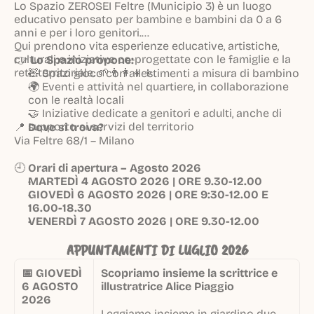
Lo Spazio ZEROSEI Feltre (Municipio 3) è un luogo
educativo pensato per bambine e bambini da 0 a 6
anni e per i loro genitori.
Qui prendono vita esperienze educative, artistiche,
culturali e iniziative co-progettate con le famiglie e la
👉
Lo Spazio propone:
rete territoriale. 🌱👨‍👩‍👧‍👦
🧸 Spazi gioco con allestimenti a misura di bambino
🌍 Eventi e attività nel quartiere, in collaborazione
con le realtà locali
🤝 Iniziative dedicate a genitori e adulti, anche di
supporto ai servizi del territorio
📍
Dove si trova?
Via Feltre 68/1 – Milano
🕘
Orari di apertura – Agosto 2026
MARTEDÌ 4 AGOSTO 2026 | ORE 9.30-12.00
GIOVEDÌ 6 AGOSTO 2026 | ORE 9:30-12.00 E
16.00-18.30
VENERDÌ 7 AGOSTO 2026 | ORE 9.30-12.00
APPUNTAMENTI DI LUGLIO 2026
📅 GIOVEDÌ
Scopriamo insieme la scrittrice e
6 AGOSTO
illustratrice Alice Piaggio
2026
Leggiamo insieme in giardino due