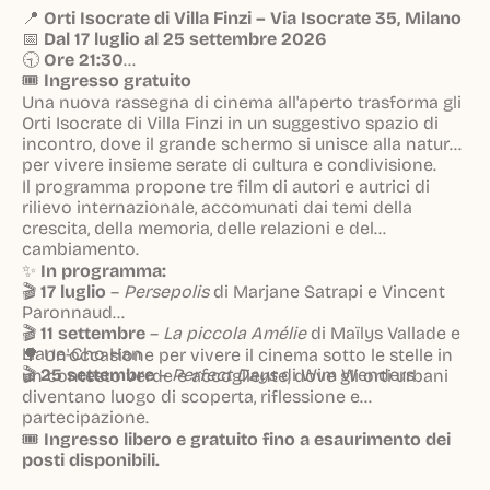
📍
Orti Isocrate di Villa Finzi – Via Isocrate 35, Milano
📅
Dal 17 luglio al 25 settembre 2026
🕤
Ore 21:30
🎟️
Ingresso gratuito
Una nuova rassegna di cinema all'aperto trasforma gli
Orti Isocrate di Villa Finzi in un suggestivo spazio di
incontro, dove il grande schermo si unisce alla natura
per vivere insieme serate di cultura e condivisione.
Il programma propone tre film di autori e autrici di
rilievo internazionale, accomunati dai temi della
crescita, della memoria, delle relazioni e del
cambiamento.
✨
In programma:
🎬
17 luglio
–
Persepolis
di Marjane Satrapi e Vincent
Paronnaud
🎬
11 settembre
–
La piccola Amélie
di Maïlys Vallade e
Liane-Cho Han
🌳 Un'occasione per vivere il cinema sotto le stelle in
🎬
25 settembre
–
Perfect Days
di Wim Wenders
un contesto verde e accogliente, dove gli orti urbani
diventano luogo di scoperta, riflessione e
partecipazione.
🎟️
Ingresso libero e gratuito fino a esaurimento dei
posti disponibili.