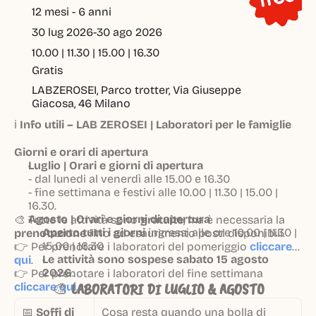
12 mesi - 6 anni
30 lug 2026
-
30 ago 2026
10.00 | 11.30 | 15.00 | 16.30
Gratis
LABZEROSEI, Parco trotter, Via Giuseppe 
Giacosa, 46 Milano
ℹ️
Info utili – LAB ZEROSEI | Laboratori per le famiglie
Giorni e orari di apertura
Luglio | Orari e giorni di apertura
- dal lunedi al venerdì alle 15.00 e 16.30
- fine settimana e festivi alle 10.00 | 11.30 | 15.00 |
16.30.
Agosto | Orari e giorni di apertura
🎨 Tutte le attività sono
gratuite
, ma è necessaria la
Aperto tutti i giorni
ingressi alle ore 10.00 | 11.30 |
prenotazione
fino ad esaurimento posti disponibili.
15.00 | 16.30
👉 Per prenotare i laboratori del pomeriggio
cliccare
Le attività sono sospese sabato 15 agosto
qui
.
2026
.
👉 Per prenotare i laboratori del fine settimana
🎨
LABORATORI DI LUGLIO & AGOSTO
cliccare qui
.
📅
Soffi di
Cosa resta quando una bolla di