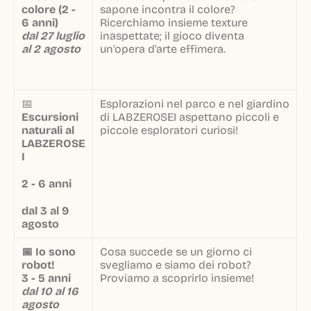
colore (2 -
sapone incontra il colore?
6 anni)
Ricerchiamo insieme texture
dal 27 luglio
inaspettate; il gioco diventa
al 2 agosto
un'opera d'arte effimera.
📅
Esplorazioni nel parco e nel giardino
Escursioni
di LABZEROSEI aspettano piccoli e
naturali al
piccole esploratori curiosi!
LABZEROSE
I
2 - 6 anni
dal 3 al 9
agosto
📅 Io sono
Cosa succede se un giorno ci
robot!
svegliamo e siamo dei robot?
3 - 5 anni
Proviamo a scoprirlo insieme!
dal 10 al 16
agosto