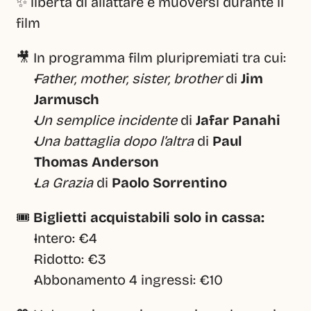
✨ libertà di allattare e muoversi durante il 
film
🎥 In programma film pluripremiati tra cui:
Father, mother, sister, brother
 di 
Jim 
Jarmusch
Un semplice incidente
 di 
Jafar Panahi
Una battaglia dopo l’altra
 di 
Paul 
Thomas Anderson
La Grazia
 di 
Paolo Sorrentino
🎟️ 
Biglietti acquistabili solo in cassa:
Intero: €4
Ridotto: €3
Abbonamento 4 ingressi: €10