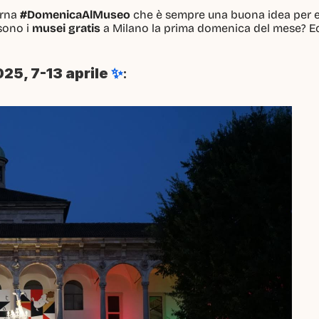
rna 
#DomenicaAlMuseo
 che è sempre una buona idea per edu
sono i 
musei gratis 
a Milano la prima domenica del mese? Ec
25, 7-13 aprile 
✨
: