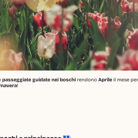
e 
passeggiate guidate nei boschi
 rendono 
Aprile
 il mese pe
rimavera
! 