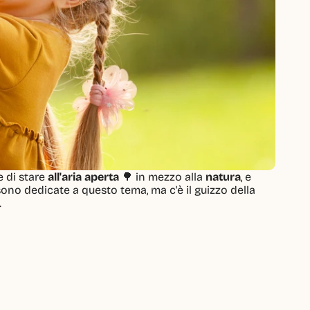
e di stare 
all'aria aperta
 🌳 in mezzo alla 
natura
, e 
 sono dedicate a questo tema, ma c'è il guizzo della 
.