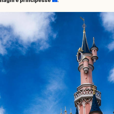
, maghi e principesse
🏰
: