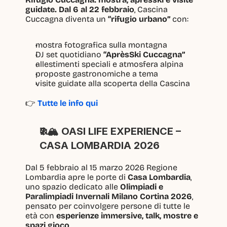
guidate. Dal 6 al 22 febbraio
, Cascina 
Cuccagna diventa un 
“rifugio urbano”
 con:
mostra fotografica sulla montagna
DJ set quotidiano 
“AprèsSki Cuccagna”
allestimenti speciali e atmosfera alpina
proposte gastronomiche a tema
visite guidate alla scoperta della Cascina
👉 
Tutte le info qui
❄️🏔️ OASI LIFE EXPERIENCE – 
CASA LOMBARDIA 2026
Dal 5 febbraio al 15 marzo 2026 Regione 
Lombardia apre le porte di 
Casa Lombardia
, 
uno spazio dedicato alle 
Olimpiadi e 
Paralimpiadi Invernali Milano Cortina 2026
, 
pensato per coinvolgere persone di tutte le 
età con 
esperienze immersive, talk, mostre e 
spazi gioco
.