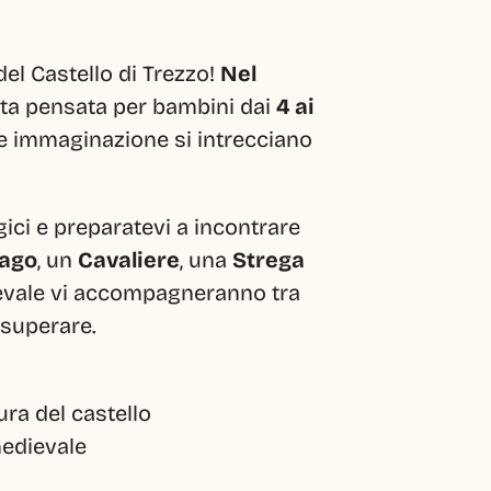
el Castello di Trezzo! 
Nel 
ata pensata per bambini dai 
4 ai 
a e immaginazione si intrecciano 
ici e preparatevi a incontrare 
ago
, un 
Cavaliere
, una 
Strega
evale vi accompagneranno tra 
a superare.
ura del castello
medievale