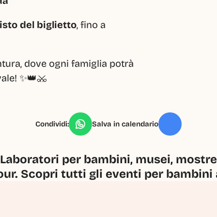
da
sto del biglietto
, fino a 
ura, dove ogni famiglia potrà 
vale! ✨👑⚔️
Condividi:
Salva in calendario
Laboratori per bambini, musei, mostre, 
our. Scopri tutti gli eventi per bambini