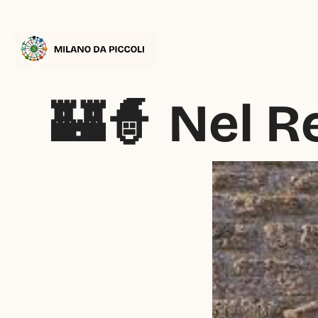
🏰🧙 Nel R