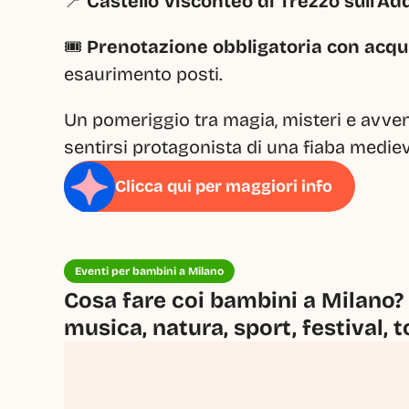
📍 
Castello Visconteo di Trezzo sull'Ad
🎟️ 
Prenotazione obbligatoria con acqui
esaurimento posti.
Un pomeriggio tra magia, misteri e avvent
sentirsi protagonista di una fiaba medie
Clicca qui per maggiori info
Eventi per bambini a Milano
Cosa fare coi bambini a Milano? 
musica, natura, sport, festival, t