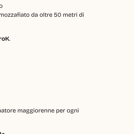
o
mozzafiato da oltre 50 metri di 
roK
.
natore maggiorenne per ogni 