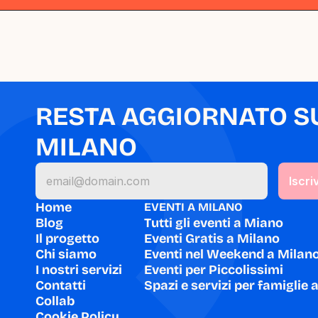
RESTA AGGIORNATO SU 
MILANO
Home
EVENTI A MILANO
Blog
Tutti gli eventi a Miano
Il progetto
Eventi Gratis a Milano
Chi siamo
Eventi nel Weekend a Milan
I nostri servizi
Eventi per Piccolissimi
Contatti
Spazi e servizi per famiglie 
Collab
Cookie Policy