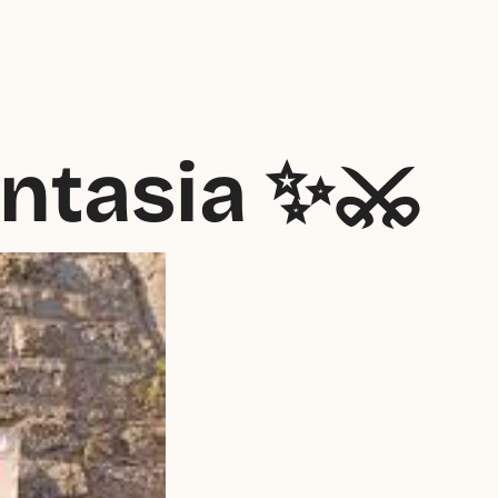
antasia ✨⚔️