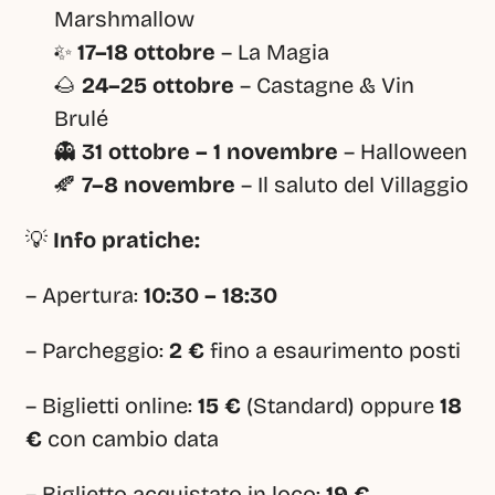
Marshmallow
✨ 
17–18 ottobre
 – La Magia
🌰 
24–25 ottobre
 – Castagne & Vin 
Brulé
👻 
31 ottobre – 1 novembre
 – Halloween
🍂 
7–8 novembre
 – Il saluto del Villaggio
💡 
Info pratiche:
– Apertura: 
10:30 – 18:30
– Parcheggio: 
2 €
 fino a esaurimento posti
– Biglietti online: 
15 €
 (Standard) oppure 
18 
€
 con cambio data
– Biglietto acquistato in loco: 
19 €