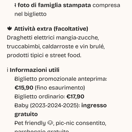
1 
foto di famiglia stampata
 compresa 
nel biglietto
🍁 
Attività extra (facoltative)
Draghetti elettrici mangia-zucche, 
truccabimbi, caldarroste e vin brulé, 
prodotti tipici e street food.
ℹ️ 
Informazioni utili
Biglietto promozionale anteprima: 
€15,90
 (fino esaurimento)
Biglietto ordinario: 
€17,90
Baby (2023-2024-2025): 
ingresso 
gratuito
Pet friendly 🐶, pic-nic consentito, 
parcheggio gratuito