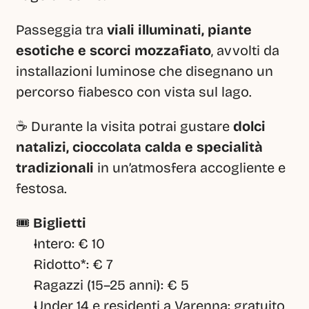
Passeggia tra 
viali illuminati, piante 
esotiche e scorci mozzafiato
, avvolti da 
installazioni luminose che disegnano un 
percorso fiabesco con vista sul lago.
☕ Durante la visita potrai gustare 
dolci 
natalizi, cioccolata calda e specialità 
tradizionali
 in un’atmosfera accogliente e 
festosa.
🎟️ 
Biglietti
Intero: € 10
Ridotto*: € 7
Ragazzi (15–25 anni): € 5
Under 14 e residenti a Varenna: gratuito