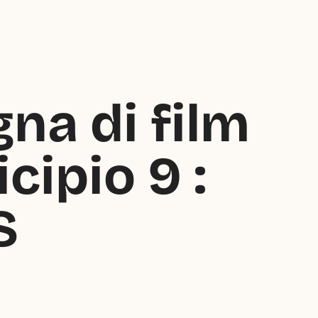
na di film 
ipio 9 : 
S