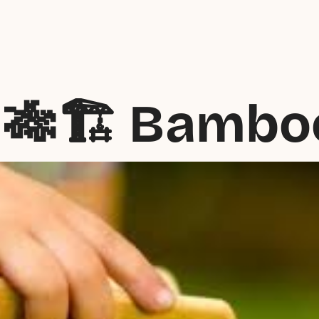
 🎋🏗️ Bambo