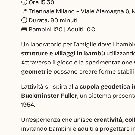
🕞 Ore 15:30
📍 Triennale Milano – Viale Alemagna 6, 
⏱️ Durata: 90 minuti
🎟️ Bambini 12€ | Adulti 10€
Un laboratorio per famiglie dove i bambi
strutture e villaggi in bambù
 utilizzand
Attraverso il gioco e la sperimentazion
geometrie
 possano creare forme stabili
L’attività si ispira alla 
cupola geodetica id
Buckminster Fuller
, un sistema presenta
1954.
Un’esperienza che unisce 
creatività, co
invitando bambini e adulti a progettare i