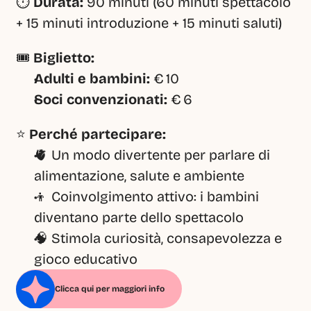
⏱️ 
Durata:
 90 minuti (60 minuti spettacolo 
+ 15 minuti introduzione + 15 minuti saluti)
🎟️ 
Biglietto:
Adulti e bambini:
 € 10
Soci convenzionati:
 € 6
⭐ 
Perché partecipare:
🫀 Un modo divertente per parlare di 
alimentazione, salute e ambiente
👦 Coinvolgimento attivo: i bambini 
diventano parte dello spettacolo
🧠 Stimola curiosità, consapevolezza e 
gioco educativo
Clicca qui per maggiori info