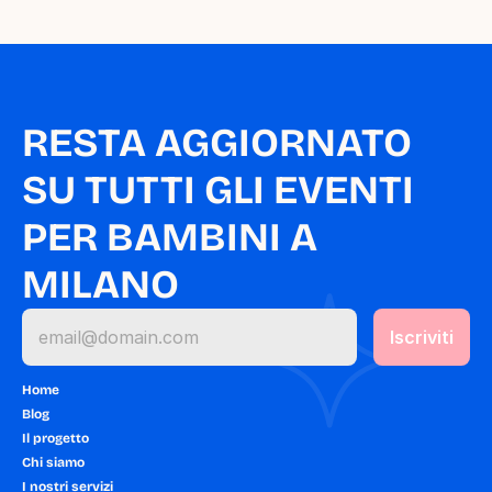
RESTA AGGIORNATO 
SU TUTTI GLI EVENTI 
PER BAMBINI A 
MILANO
Home
Blog
Il progetto
Chi siamo
I nostri servizi