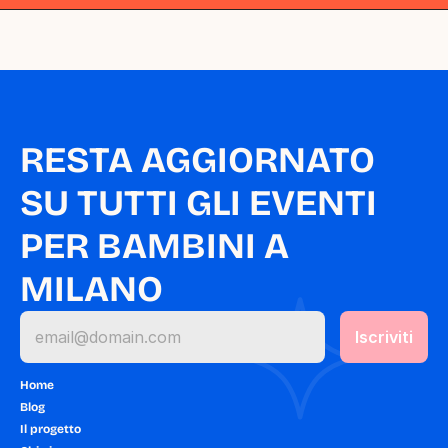
RESTA AGGIORNATO 
SU TUTTI GLI EVENTI 
PER BAMBINI A 
MILANO
Home
Blog
Il progetto