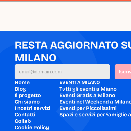
RESTA AGGIORNATO SU 
MILANO
Home
EVENTI A MILANO
Blog
Tutti gli eventi a Miano
Il progetto
Eventi Gratis a Milano
Chi siamo
Eventi nel Weekend a Milan
I nostri servizi
Eventi per Piccolissimi
Contatti
Spazi e servizi per famiglie 
Collab
Cookie Policy