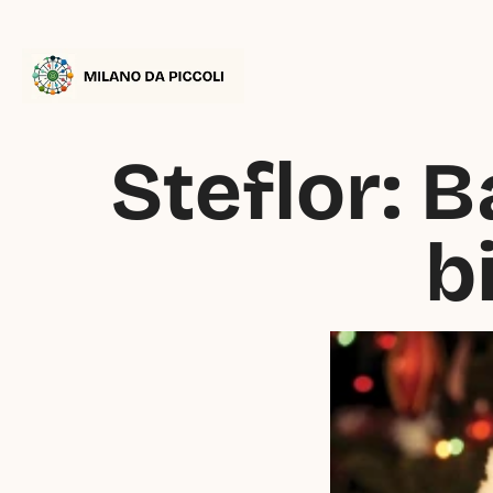
Steflor: B
b