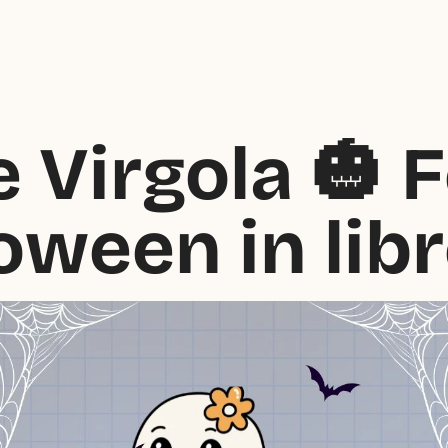
 Virgola 🎃 F
oween in libr