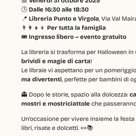
📅 
Venerdì 31 ottobre 2025
🕓 
Dalle 16:30 alle 18:30
📍 
Libreria Punto e Virgola
, Via Val Mai
👨‍👩‍👧‍👦 
Per tutta la famiglia
🎟️ 
Ingresso libero – evento gratuito
La libreria si trasforma per Halloween in
brividi e magie di carta
!
Le libraie vi aspettano per un pomeriggio
ma divertenti
, perfette per bambini di og
👻 Dopo le storie, spazio alla dolcezza: 
ca
mostri e mostriciattole
 che passeranno 
Un’occasione per vivere insieme la festa 
libri, risate e dolcetti. 🍬📚