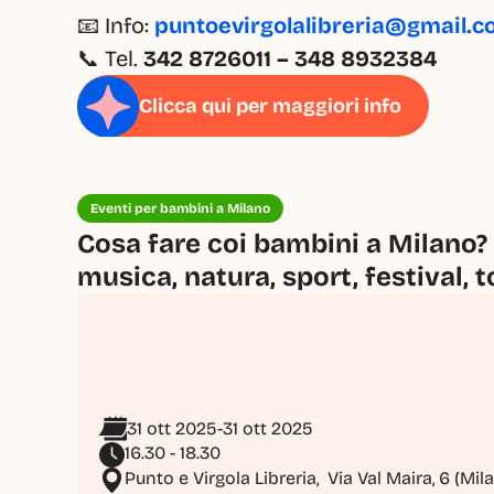
📧 Info: 
puntoevirgolalibreria@gmail.
📞 Tel. 
342 8726011 – 348 8932384
Clicca qui per maggiori info
Eventi per bambini a Milano
Cosa fare coi bambini a Milano? 
musica, natura, sport, festival, t
31 ott 2025
-
31 ott 2025
16.30 - 18.30
Punto e Virgola Libreria,  Via Val Maira, 6 (Mil