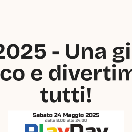
025 - Una gio
oco e diverti
tutti!