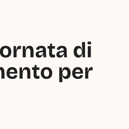
rnata di 
mento per 