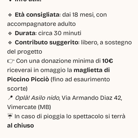
🔹 
Età consigliata
: dai 18 mesi, con 
accompagnatore adulto
🔹 
Durata
: circa 30 minuti
🔹 
Contributo suggerito
: libero, a sostegno 
del progetto
👉 Con una donazione minima di 
10€
riceverai in omaggio la 
maglietta di 
Piccino Picciò
 (fino ad esaurimento 
scorte)
📍 
Oplà! Asilo nido
, Via Armando Diaz 42, 
Vimercate (MB)
☔ In caso di pioggia lo spettacolo si terrà 
al chiuso