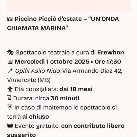
📖 
Piccino Picciò d’estate – “UN’ONDA 
CHIAMATA MARINA”
🎭 Spettacolo teatrale a cura di 
Erewhon
📅 
Mercoledì 1 ottobre 2025 • Ore 17:30
📍 
Oplà! Asilo Nido
, Via Armando Diaz 42, 
Vimercate (MB)
🐥 Età consigliata: 
dai 18 mesi
⌛ Durata: circa 
30 minuti
☔ In caso di maltempo lo spettacolo si 
terrà 
al chiuso
🎟 Evento gratuito, 
con contributo libero 
suggerito