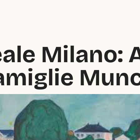
le Milano: At
amiglie Mun