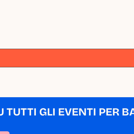
lano
Milano
Milano
Milano
Milano
M
TUTTI GLI EVENTI PER BA