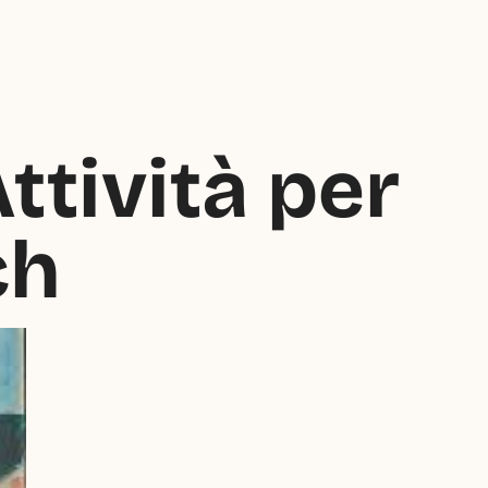
tività per 
ch