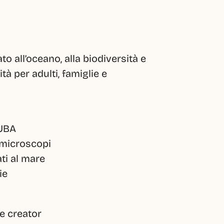
o all’oceano, alla biodiversità e 
à per adulti, famiglie e 
MUBA
e microscopi
ati al mare
ie
 e creator