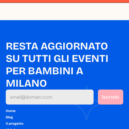
RESTA AGGIORNATO 
SU TUTTI GLI EVENTI 
PER BAMBINI A 
MILANO
Home
Blog
Il progetto