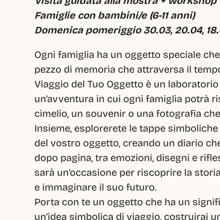
Visita guidata alla mostra + workshop 
Famiglie con bambini/e (6-11 anni)
Domenica pomeriggio 30.03, 20.04, 18.0
Ogni famiglia ha un oggetto speciale che 
pezzo di memoria che attraversa il tempo e
Viaggio del Tuo Oggetto è un laboratorio 
un’avventura in cui ogni famiglia potrà ri
cimelio, un souvenir o una fotografia che 
Insieme, esplorerete le tappe simboliche
del vostro oggetto, creando un diario ch
dopo pagina, tra emozioni, disegni e rifles
sarà un’occasione per riscoprire la stor
e immaginare il suo futuro.
Porta con te un oggetto che ha un signifi
un’idea simbolica di viaggio, costruirai 