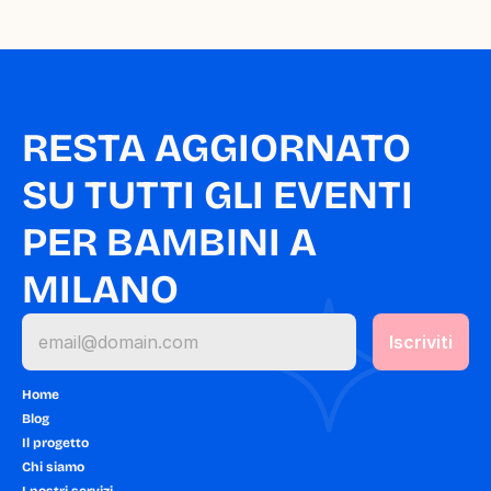
RESTA AGGIORNATO 
SU TUTTI GLI EVENTI 
PER BAMBINI A 
MILANO
Home
Blog
Il progetto
Chi siamo