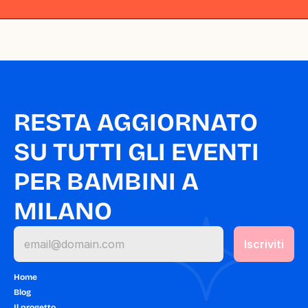
RESTA AGGIORNATO 
SU TUTTI GLI EVENTI 
PER BAMBINI A 
MILANO
Home
Blog
Il progetto