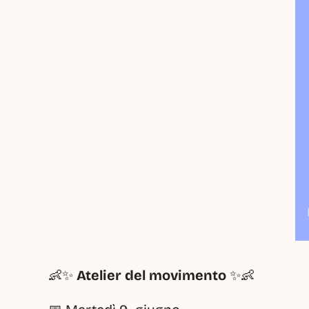
👶✨ 
Atelier del movimento
 ✨👶