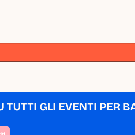
lano
Milano
Milano
Milano
Milano
M
TUTTI GLI EVENTI PER BA