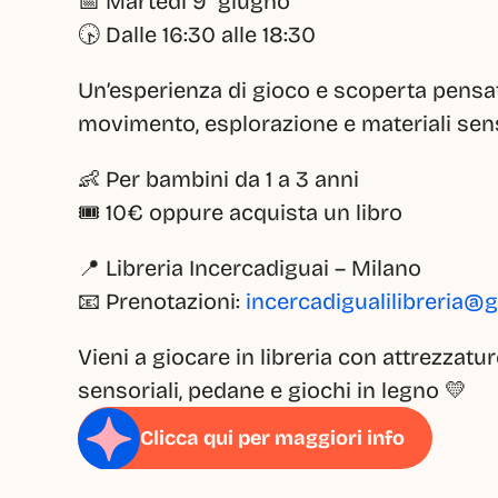
📅 Martedì 9  giugno
🕟 Dalle 16:30 alle 18:30
Un’esperienza di gioco e scoperta pensata 
movimento, esplorazione e materiali sens
👶 Per bambini da 1 a 3 anni
🎟️ 10€ oppure acquista un libro
📍 Libreria Incercadiguai – Milano
📧 Prenotazioni: 
incercadigualilibreria@
Vieni a giocare in libreria con attrezzatu
sensoriali, pedane e giochi in legno 💛
Clicca qui per maggiori info