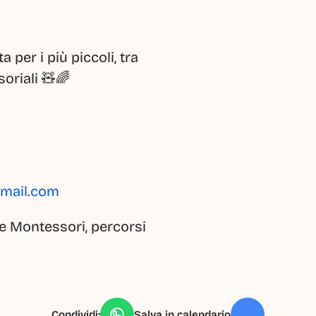
per i più piccoli, tra 
oriali 🧸🌈
gmail.com
re Montessori, percorsi 
Condividi:
Salva in calendario