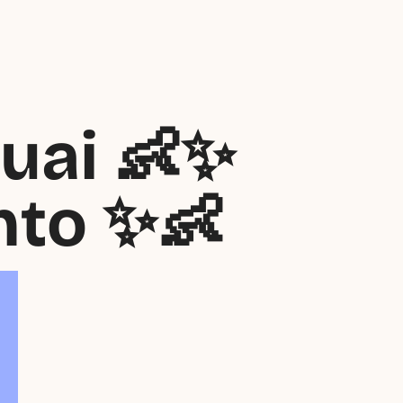
uai 👶✨ 
nto ✨👶