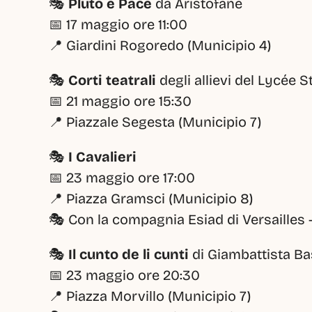
🎭 
Pluto e Pace
 da Aristofane
📅 17 maggio ore 11:00
📍 Giardini Rogoredo (Municipio 4)
🎭 
Corti teatrali
 degli allievi del Lycée 
📅 21 maggio ore 15:30
📍 Piazzale Segesta (Municipio 7)
🎭 
I Cavalieri
📅 23 maggio ore 17:00
📍 Piazza Gramsci (Municipio 8)
🎭 Con la compagnia Esiad di Versailles 
🎭 
Il cunto de li cunti
 di Giambattista Ba
📅 23 maggio ore 20:30
📍 Piazza Morvillo (Municipio 7)