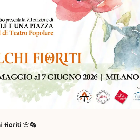
 fioriti
 🌸🎭