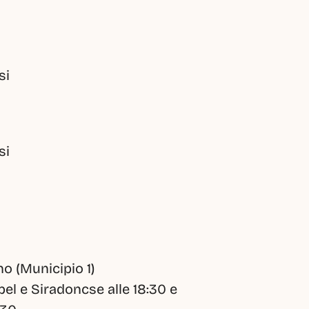
si
si
o (Municipio 1)
l e Siradoncse alle 18:30 e 