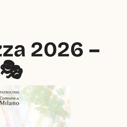
zza 2026 – 
🎭