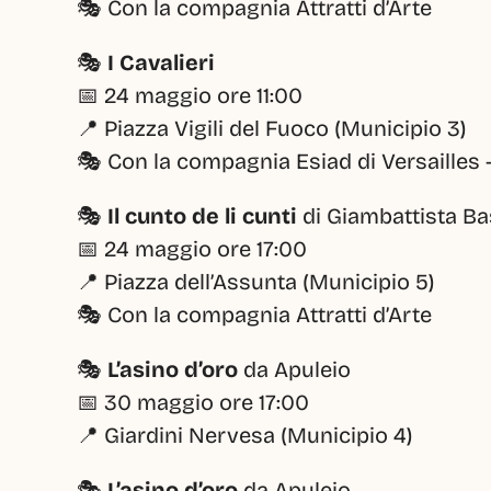
🎭 Con la compagnia Attratti d’Arte
🎭 
I Cavalieri
📅 24 maggio ore 11:00
📍 Piazza Vigili del Fuoco (Municipio 3)
🎭 Con la compagnia Esiad di Versailles 
🎭 
Il cunto de li cunti
 di Giambattista Ba
📅 24 maggio ore 17:00
📍 Piazza dell’Assunta (Municipio 5)
🎭 Con la compagnia Attratti d’Arte
🎭 
L’asino d’oro
 da Apuleio
📅 30 maggio ore 17:00
📍 Giardini Nervesa (Municipio 4)
🎭 
L’asino d’oro
 da Apuleio