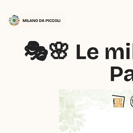
🎭🌸 Le mi
Pa