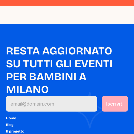
RESTA AGGIORNATO 
SU TUTTI GLI EVENTI 
PER BAMBINI A 
MILANO
Home
Blog
Il progetto