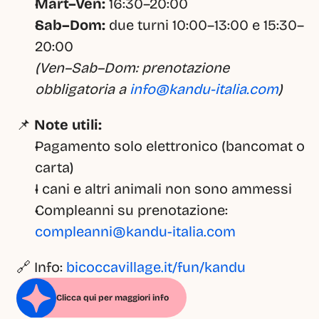
Mart–Ven:
 16:30–20:00
Sab–Dom:
 due turni 10:00–13:00 e 15:30–
20:00
(Ven–Sab–Dom: prenotazione 
obbligatoria a 
info@kandu-italia.com
)
📌 
Note utili:
Pagamento solo elettronico (bancomat o 
carta)
I cani e altri animali non sono ammessi
Compleanni su prenotazione: 
compleanni@kandu-italia.com
🔗 Info: 
bicoccavillage.it/fun/kandu
Clicca qui per maggiori info