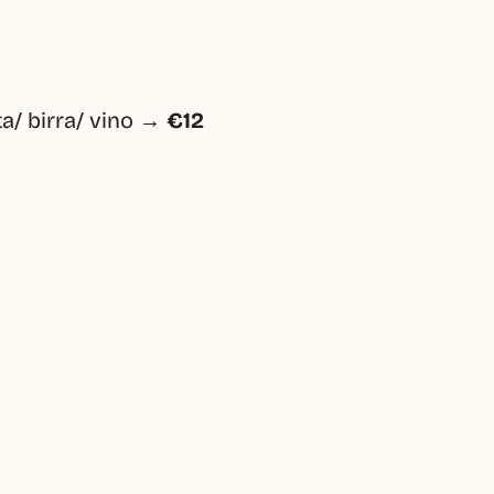
a/ birra/ vino → 
€12