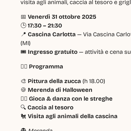
visita agli animali, caccia al tesoro e grig
📅 
Venerdì 31 ottobre 2025
🕒 
17:30 – 21:30
📍 
Cascina Carlotta
 — Via Cascina Carlo
(MI)
🎟️ 
Ingresso gratuito
 — attività e cena s
🧙‍♀️ Programma
🎨 
Pittura della zucca
 (h 18.00)
🍪 
Merenda di Halloween
🧚‍♀️ 
Gioca & danza con le streghe
🔍 
Caccia al tesoro
🐔 
Visita agli animali della cascina
👻 
Merenda