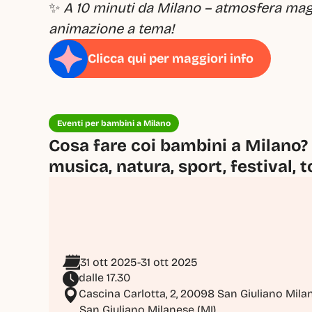
✨ 
A 10 minuti da Milano – atmosfera magic
animazione a tema!
Clicca qui per maggiori info
Eventi per bambini a Milano
Cosa fare coi bambini a Milano? 
musica, natura, sport, festival, t
31 ott 2025
-
31 ott 2025
dalle 17.30
Cascina Carlotta, 2, 20098 San Giuliano Mila
San Giuliano Milanese (MI)