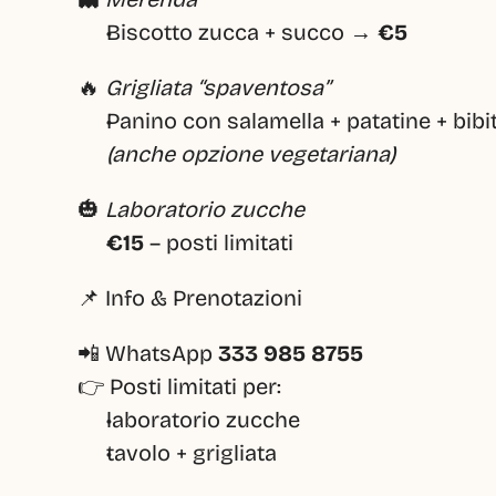
Biscotto zucca + succo → 
€5
🔥 
Grigliata “spaventosa”
Panino con salamella + patatine + bibit
(anche opzione vegetariana)
🎃 
Laboratorio zucche
€15
 – posti limitati
📌 Info & Prenotazioni
📲 WhatsApp 
333 985 8755
👉 Posti limitati per:
laboratorio zucche
tavolo + grigliata