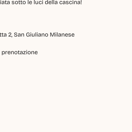
liata sotto le luci della cascina!
tta 2, San Giuliano Milanese 
u prenotazione