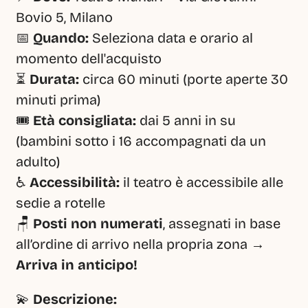
Bovio 5, Milano
📅 
Quando:
 Seleziona data e orario al 
momento dell'acquisto
⏳ 
Durata:
 circa 60 minuti (porte aperte 30 
minuti prima)
🎟️ 
Età consigliata:
 dai 5 anni in su 
(bambini sotto i 16 accompagnati da un 
adulto)
♿ 
Accessibilità:
 il teatro è accessibile alle 
sedie a rotelle
🪑 
Posti non numerati
, assegnati in base 
all’ordine di arrivo nella propria zona → 
Arriva in anticipo!
💫 
Descrizione: