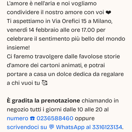
L'amore è nell'aria e noi vogliamo 
condividere il nostro amore con voi ❤️
Ti aspettiamo in Via Orefici 15 a Milano, 
venerdì 14 febbraio alle ore 17.00 per 
celebrare il sentimento più bello del mondo 
insieme!
Ci faremo travolgere dalle favolose storie 
d'amore dei cartoni animati, e potrai 
portare a casa un dolce dedica da regalare 
a chi vuoi tu 🥰
È gradita la prenotazione
 chiamando in 
negozio tutti i giorni dalle 10 alle 20 al 
numero ☎️ 0236588460
 oppure 
scrivendoci su 💬 WhatsApp al 3316123134
.