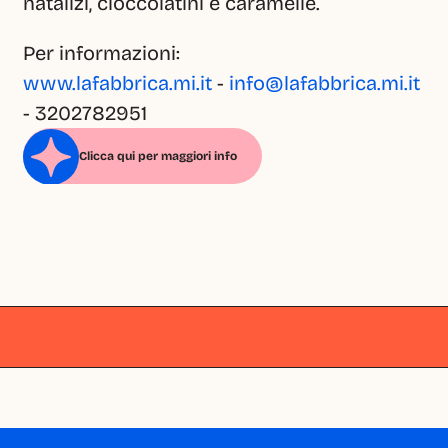
natalizi, cioccolatini e caramelle.
Per informazioni: 
www.lafabbrica.mi.it
 - 
info@lafabbrica.mi.it
- 3202782951
Clicca qui per maggiori info
Milano
Milano
Milano
Milano
Milano