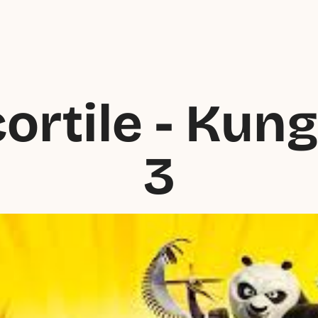
rtile - Kung
3