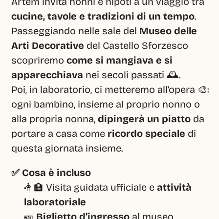
Artem invita nonni e nipoti a un viaggio tra 
cucine, tavole e tradizioni di un tempo
. 
Passeggiando nelle sale del 
Museo delle 
Arti Decorative
 del Castello Sforzesco 
scopriremo 
come si mangiava e si 
apparecchiava
 nei secoli passati 🕰️.
Poi, in laboratorio, ci metteremo all’opera 🎨: 
ogni bambino, insieme al proprio nonno o 
alla propria nonna, 
dipingerà un piatto
 da 
portare a casa come 
ricordo speciale
 di 
questa giornata insieme.
✅ Cosa è incluso
👩‍🏫 Visita guidata ufficiale e 
attività 
laboratoriale
🎫 
Biglietto d’ingresso
 al museo