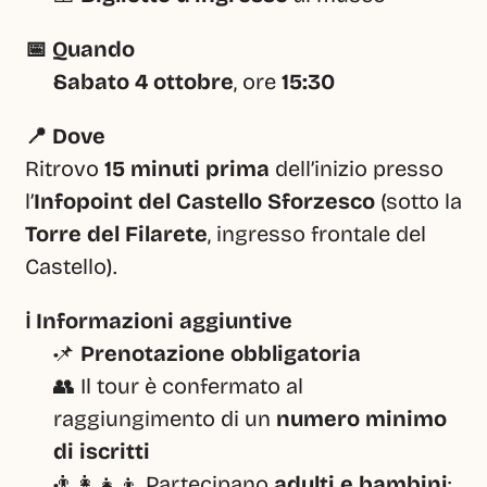
📅 Quando
Sabato 4 ottobre
, ore 
15:30
📍 Dove
Ritrovo 
15 minuti prima
 dell’inizio presso 
l’
Infopoint del Castello Sforzesco
 (sotto la 
Torre del Filarete
, ingresso frontale del 
Castello).
ℹ️ Informazioni aggiuntive
📌 
Prenotazione obbligatoria
👥 Il tour è confermato al 
raggiungimento di un 
numero minimo 
di iscritti
👨‍👩‍👧‍👦 Partecipano 
adulti e bambini
; 