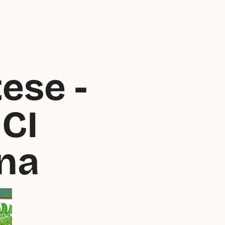
se -  
CI 
na