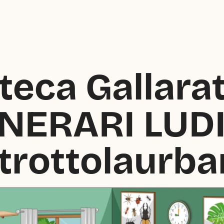
teca Gallarate
INERARI LUDI
trottolaurba