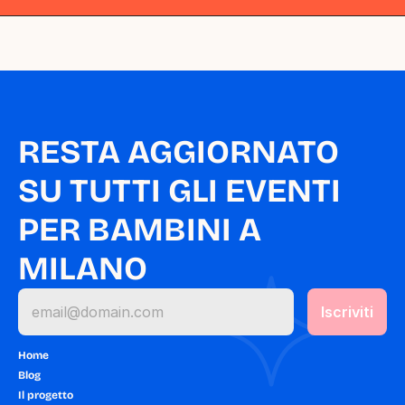
RESTA AGGIORNATO 
SU TUTTI GLI EVENTI 
PER BAMBINI A 
MILANO
Home
Blog
Il progetto