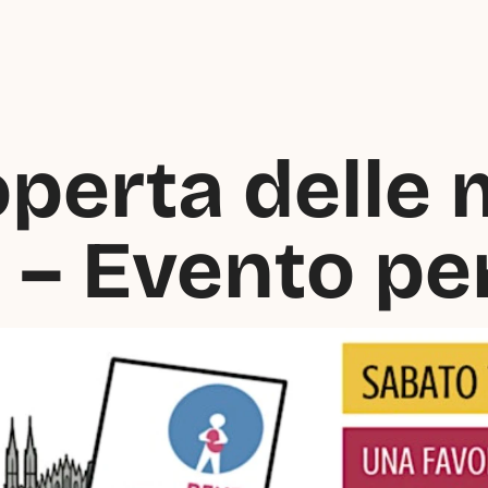
operta delle 
o – Evento pe