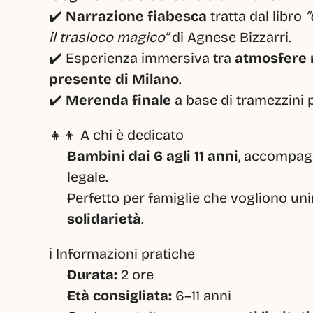
✔️ 
Narrazione fiabesca
 tratta dal libro 
“
il trasloco magico”
 di Agnese Bizzarri.
✔️ Esperienza immersiva tra 
atmosfere r
presente di Milano
.
✔️ 
Merenda finale
 a base di tramezzini p
👧👦 A chi è dedicato
Bambini dai 6 agli 11 anni
, accompagn
legale.
Perfetto per famiglie che vogliono uni
solidarietà
.
ℹ️ Informazioni pratiche
Durata:
 2 ore
Età consigliata:
 6–11 anni