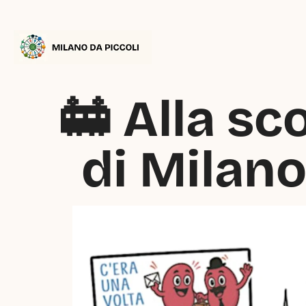
🚋 Alla sc
di Milan