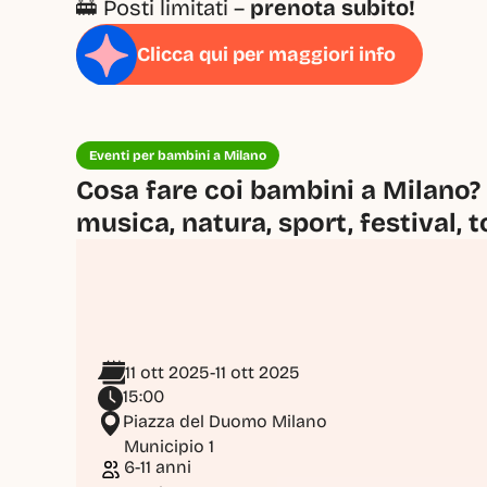
🚋 Posti limitati – 
prenota subito!
Clicca qui per maggiori info
Eventi per bambini a Milano
Cosa fare coi bambini a Milano? 
musica, natura, sport, festival, t
11 ott 2025
-
11 ott 2025
15:00
Piazza del Duomo Milano
Municipio 1
6-11 anni