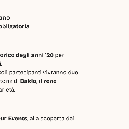
lano
bbligatoria
orico degli anni ’20
 per 
.
ccoli partecipanti vivranno due 
oria di 
Baldo, il rene 
arietà.
ur Events
, alla scoperta dei 