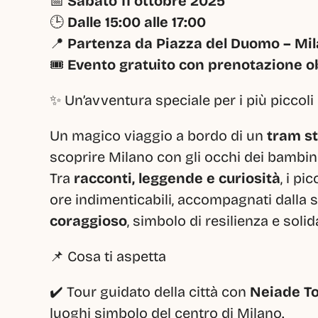
📅 
Sabato 11 ottobre 2025
🕒 
Dalle 15:00 alle 17:00
📍 
Partenza da Piazza del Duomo – Mi
🎟️ 
Evento gratuito con prenotazione o
✨ Un’avventura speciale per i più piccoli
Un magico viaggio a bordo di un 
tram st
scoprire Milano con gli occhi dei bambini
Tra 
racconti, leggende e curiosità
, i pi
ore indimenticabili, accompagnati dalla st
coraggioso
, simbolo di resilienza e solid
📌 Cosa ti aspetta
✔️ Tour guidato della città con 
Neiade To
luoghi simbolo del centro di Milano.