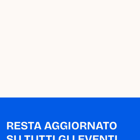
Vuoi segnalare una 
nuova iniziativa 
sull'agenda di Milano 
da Piccoli?
Segnala un appuntamento
RESTA AGGIORNATO 
SU TUTTI GLI EVENTI 