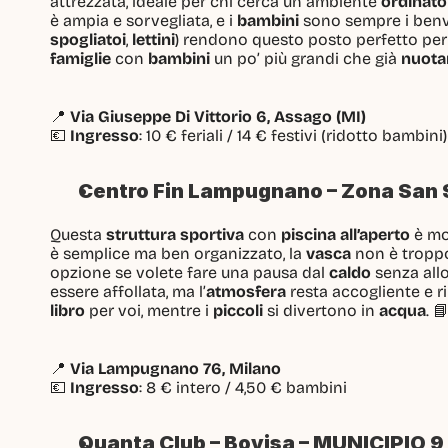
attrezzata, ideale per chi cerca un ambiente 
ordinato
è ampia e sorvegliata, e i 
bambini
 sono sempre i benve
spogliatoi
, 
lettini
) rendono questo posto perfetto per t
famiglie
 con 
bambini
 un po’ più grandi che già 
nuota
📍 
Via Giuseppe Di Vittorio 6, Assago (MI)
💶 
Ingresso
: 10 € feriali / 14 € festivi (ridotto bambini)
Centro Fin Lampugnano – Zona San Si
Questa 
struttura sportiva
 con 
piscina all’aperto
 è mo
è semplice ma ben organizzato, la 
vasca
 non è tropp
opzione se volete fare una pausa dal 
caldo
 senza all
essere affollata, ma l’
atmosfera
 resta accogliente e ri
libro
 per voi, mentre i 
piccoli
 si divertono in 
acqua
. 
📍 
Via Lampugnano 76, Milano
💶 
Ingresso
: 8 € intero / 4,50 € bambini
Quanta Club – Bovisa – MUNICIPIO 9  