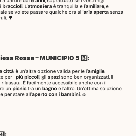
 a partire dai 
5 anni
, soprattutto se i vostri figli
i 
braccioli
. L’
atmosfera
 è tranquilla e 
familiare
, e
eale se volete passare qualche ora all’
aria aperta
 senza
ali. 🌳
esa Rossa – MUNICIPIO 5 3️⃣:
a città
, è un’altra opzione valida per le 
famiglie
.
 per i 
più piccoli
, gli 
spazi
 sono ben organizzati, il
rilassata. È facilmente accessibile anche con il
re un 
picnic
 tra un 
bagno
 e l’altro. Un’ottima soluzione
e per stare all’
aperto con i bambini
. 🧺
️⃣: