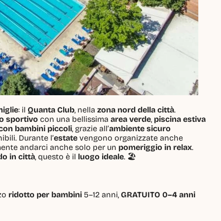
iglie
: il 
Quanta Club
, nella 
zona nord della città
.
o sportivo
 con una bellissima 
area verde
, 
piscina estiva
 con bambini piccoli
, grazie all’
ambiente sicuro
ibili. Durante l’
estate
 vengono organizzate anche
mente andarci anche solo per un 
pomeriggio in relax
.
o in città
, questo è il 
luogo ideale
. 🏖️
zo 
ridotto per bambini
 5–12 anni, 
GRATUITO 0–4 anni