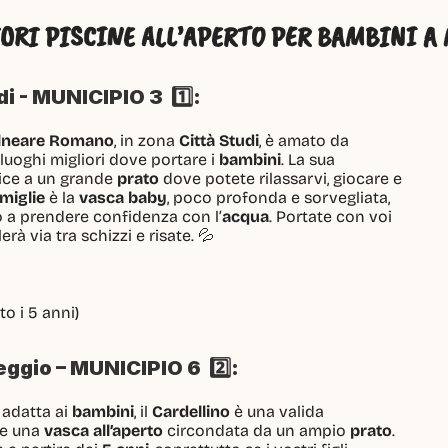
IORI PISCINE ALL’APERTO PER BAMBINI A 
 - MUNICIPIO 3  1️⃣: 
lneare Romano
, in zona 
Città Studi
, è amato da
luoghi migliori dove portare i 
bambini
. La sua
ice a un grande 
prato
 dove potete rilassarvi, giocare e
miglie
 è la 
vasca baby
, poco profonda e sorvegliata,
 a prendere confidenza con l’
acqua
. Portate con voi
erà via tra schizzi e risate. 💦
to i 5 anni)
ggio – MUNICIPIO 6  2️⃣:
adatta ai 
bambini
, il 
Cardellino
 è una valida
re una 
vasca all’aperto
 circondata da un ampio 
prato
.