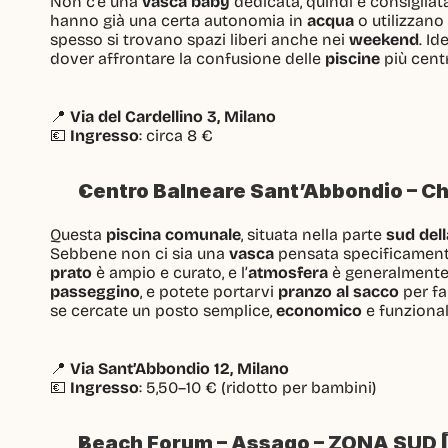
Non c’è una 
vasca baby
 dedicata, quindi è consigliata
hanno già una certa autonomia in 
acqua
 o utilizzano 
spesso si trovano spazi liberi anche nei 
weekend
. Id
dover affrontare la confusione delle 
piscine
 più centr
📍 
Via del Cardellino 3, Milano
💶 
Ingresso
: circa 8 €
Centro Balneare Sant’Abbondio – Chi
Questa 
piscina comunale
, situata nella parte 
sud dell
Sebbene non ci sia una 
vasca
 pensata specificamente
prato
 è ampio e curato, e l’
atmosfera
 è generalmente 
passeggino
, e potete portarvi 
pranzo al sacco
 per fa
se cercate un posto semplice, 
economico
 e funzional
📍 
Via Sant’Abbondio 12, Milano
💶 
Ingresso
: 5,50–10 € (ridotto per bambini)
Beach Forum – Assago – ZONA SUD 4