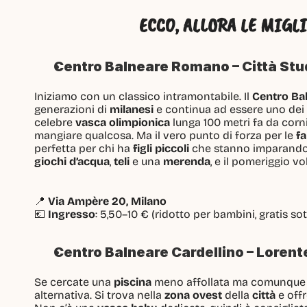
ECCO, ALLORA LE MIGL
Centro Balneare Romano – Città Studi
Iniziamo con un classico intramontabile. Il 
Centro Ba
generazioni di 
milanesi
 e continua ad essere uno dei 
celebre 
vasca olimpionica
 lunga 100 metri fa da corn
mangiare qualcosa. Ma il vero punto di forza per le 
fa
perfetta per chi ha 
figli piccoli
 che stanno imparando
giochi d’acqua
, 
teli
 e una 
merenda
, e il pomeriggio vol
📍 
Via Ampère 20, Milano
💶 
Ingresso
: 5,50–10 € (ridotto per bambini, gratis sot
Centro Balneare Cardellino – Lorente
Se cercate una 
piscina
 meno affollata ma comunque 
alternativa. Si trova nella 
zona ovest
 della 
città
 e off