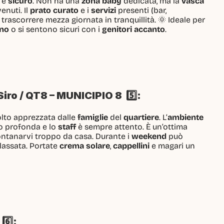
 e 
sicuro
. Non ha una 
zona baby
 dedicata, ma la 
vasca
nuti. Il 
prato curato
 e i 
servizi
 presenti (bar,
rascorrere mezza giornata in tranquillità. 🌞 Ideale per
no
 o si sentono sicuri con i 
genitori accanto
.
ro / QT8 – MUNICIPIO 8  5️⃣:
lto apprezzata dalle 
famiglie
 del 
quartiere
. L’
ambiente
o profonda e lo 
staff
 è sempre attento. È un’ottima
ontanarvi troppo da casa. Durante i 
weekend
 può
lassata. Portate 
crema solare
, 
cappellini
 e magari un

6️⃣: