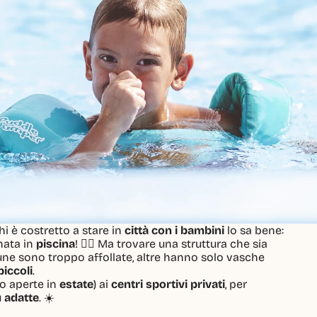
i è costretto a stare in 
città con i bambini
 lo sa bene:
ata in 
piscina
! 🏊‍♂️ Ma trovare una struttura che sia
une sono troppo affollate, altre hanno solo vasche
piccoli
.
o aperte in 
estate
) ai 
centri sportivi privati
, per
 
adatte
. ☀️