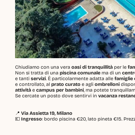
Chiudiamo con una vera 
oasi di tranquillità
 per le 
fam
Non si tratta di una 
piscina comunale
 ma di un 
centr
e tanti 
servizi
. È particolarmente adatta alle 
famiglie
e controllato, al 
prato curato
 e agli 
ombrelloni
 dispon
attività
 e 
campus per bambini
, ma potete tranquilla
Se cercate un posto dove sentirvi in 
vacanza restand
📍 
Via Assietta 19, Milano
💶 
Ingresso
: bordo piscina €20, lato pineta €15. Prez