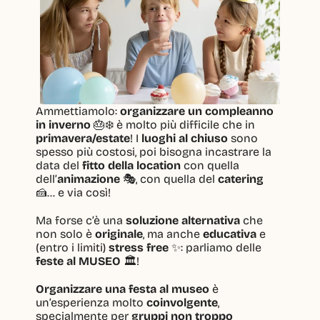
Ammettiamolo: 
organizzare un compleanno 
in inverno
 🎂❄️ è molto più difficile che in 
primavera/estate
! I 
luoghi al chiuso
 sono 
spesso più costosi, poi bisogna incastrare la 
data del 
fitto della location
 con quella 
dell’
animazione
 🎭, con quella del 
catering
🍰... e via così!
Ma forse c’è una 
soluzione alternativa
 che 
non solo è 
originale
, ma anche 
educativa
 e 
(entro i limiti) 
stress free
 ✨: parliamo delle 
feste al MUSEO
 🏛️!
Organizzare una festa al museo
 è 
un’esperienza molto 
coinvolgente
, 
specialmente per 
gruppi non troppo 