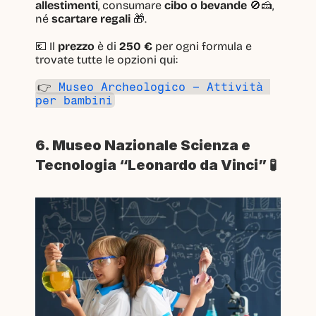
allestimenti
, consumare 
cibo o bevande
 🚫🍰, 
né 
scartare regali
 🎁.
💶 Il 
prezzo
 è di 
250 €
 per ogni formula e 
trovate tutte le opzioni qui:
👉 
Museo Archeologico – Attività 
per bambini
6. Museo Nazionale Scienza e 
Tecnologia “Leonardo da Vinci” 🧪