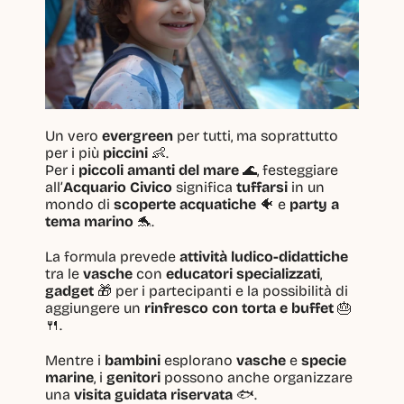
Un vero 
evergreen
 per tutti, ma soprattutto 
per i più 
piccini
 👶.
Per i 
piccoli amanti del mare
 🌊, festeggiare 
all’
Acquario Civico
 significa 
tuffarsi
 in un 
mondo di 
scoperte acquatiche
 🐠 e 
party a 
tema marino
 🐬.
La formula prevede 
attività ludico-didattiche
tra le 
vasche
 con 
educatori specializzati
, 
gadget
 🎁 per i partecipanti e la possibilità di 
aggiungere un 
rinfresco con torta e buffet
 🎂
🍴.
Mentre i 
bambini
 esplorano 
vasche
 e 
specie 
marine
, i 
genitori
 possono anche organizzare 
una 
visita guidata riservata
 🐟.