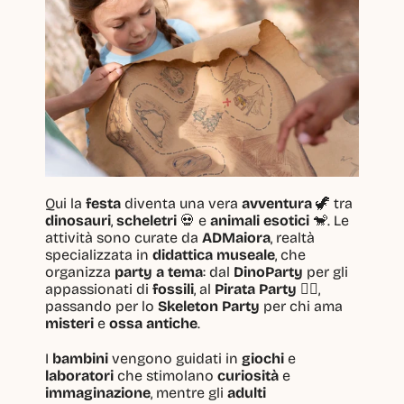
Qui la 
festa
 diventa una vera 
avventura
 🦖 tra 
dinosauri
, 
scheletri
 💀 e 
animali esotici
 🐒. Le 
attività sono curate da 
ADMaiora
, realtà 
specializzata in 
didattica museale
, che 
organizza 
party a tema
: dal 
DinoParty
 per gli 
appassionati di 
fossili
, al 
Pirata Party
 🏴‍☠️, 
passando per lo 
Skeleton Party
 per chi ama 
misteri
 e 
ossa antiche
.
I 
bambini
 vengono guidati in 
giochi
 e 
laboratori
 che stimolano 
curiosità
 e 
immaginazione
, mentre gli 
adulti 