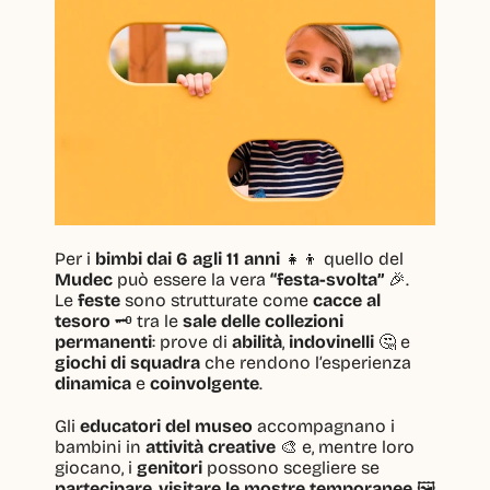
Per i 
bimbi dai 6 agli 11 anni
 👧👦 quello del 
Mudec
 può essere la vera 
“festa-svolta”
 🎉.
Le 
feste
 sono strutturate come 
cacce al 
tesoro
 🗝️ tra le 
sale delle collezioni 
permanenti
: prove di 
abilità
, 
indovinelli
 🤔 e 
giochi di squadra
 che rendono l’esperienza 
dinamica
 e 
coinvolgente
.
Gli 
educatori del museo
 accompagnano i 
bambini in 
attività creative
 🎨 e, mentre loro 
giocano, i 
genitori
 possono scegliere se 
partecipare
, 
visitare le mostre temporanee
 🖼️ 