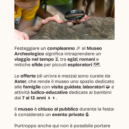
Festeggiare un 
compleanno
 🎉 al 
Museo 
Archeologico
 significa intraprendere un 
viaggio nel tempo
 ⏳, tra 
egizi
, 
romani
 e 
mitiche 
sfide
 per piccoli 
esploratori
 🗺️.
Le 
offerte
 (di un'ora e mezza) sono curate da 
Aster
, che rende il museo uno spazio dedicato 
alle 
famiglie
 con 
visite guidate
, 
laboratori
 🧩 e 
attività 
ludico-educative
 dedicate ai bambini 
dai 
7 ai 12 anni
 👧👦.
Il 
museo
 è 
chiuso al pubblico
 durante la festa: 
è considerato un 
evento privato
 🔒.
Purtroppo anche qui non è possibile portare 