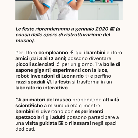
Le feste riprenderanno a gennaio 2026 📅 (a 
causa delle opere di ristrutturazione del 
museo).
Per il loro 
compleanno
 🎉 qui i 
bambini
 e i loro 
amici
 (dai 
3 ai 12 anni
) possono diventare 
piccoli scienziati
 🔬 per un giorno. Tra 
bolle di 
sapone giganti
, 
esperimenti con la luce
, 
robot
, 
invenzioni di Leonardo
 ✨ e perfino 
razzi spaziali
 🚀, la 
festa
 si trasforma in un 
laboratorio interattivo
.
Gli 
animatori del museo
 propongono 
attività 
scientifiche
 a misura di età e, mentre i 
bambini
 si divertono con 
esperimenti 
spettacolari
, gli 
adulti
 possono partecipare a 
una 
visita guidata
 🖼️ o 
rilassarsi
 negli spazi 
dedicati.