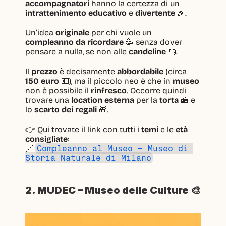
accompagnatori
 hanno la certezza di un 
intrattenimento educativo
 e 
divertente
 🎉.
Un’idea 
originale
 per chi vuole un 
compleanno da ricordare
 🥳 senza dover 
pensare a nulla, se non alle 
candeline
 🎂.
Il 
prezzo
 è decisamente 
abbordabile
 (circa 
150 euro
 💶), ma il piccolo neo è che in 
museo
non è possibile il 
rinfresco
. Occorre quindi 
trovare una 
location esterna
 per la 
torta
 🍰 e 
lo 
scarto dei regali
 🎁.
👉 Qui trovate il link con tutti i 
temi
 e le 
età 
consigliate
:
🔗 
Compleanno al Museo – Museo di 
Storia Naturale di Milano
2. MUDEC – Museo delle Culture 🎨