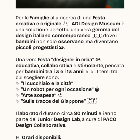
Per le 
famiglie
 alla ricerca di una 
festa 
creativa e originale
 🎉, l’
ADI Design Museum
 è 
una soluzione perfetta: una vera 
gemma del 
design italiano contemporaneo
 🇮🇹 dove i 
bambini
 non solo 
osservano
, ma diventano 
piccoli progettisti
 🧩.
Una vera 
festa “designer in erba”
 🌱: 
educativa
, 
collaborativa
 e 
stimolante
, pensata 
per 
bambini tra i 3 e i 13 anni
 👧👦. I temi tra 
cui scegliere sono:
✨ 
“Il cucchiaio e la città”
✨ 
“Un robot per ogni occasione”
 🤖
✨ 
“Arte sospesa”
 🎨
✨ 
“Sulle tracce del Giappone”
 🇯🇵
I 
laboratori
 durano circa 
90 minuti
 e fanno 
parte del 
Junior Design Lab
, a cura di 
PACO 
Design Collaborative
.
📅 
Orari disponibili
: