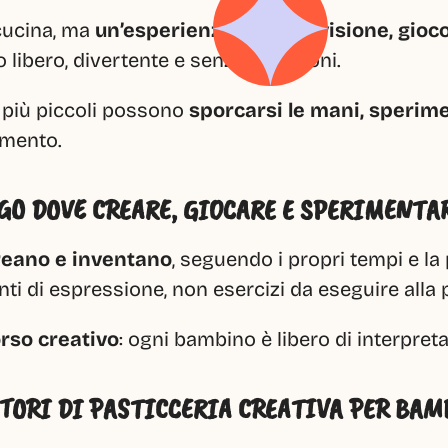
cucina, ma 
un’esperienza di condivisione, gioco
libero, divertente e senza pressioni.
 più piccoli possono 
sporcarsi le mani, sperime
omento.
GO DOVE CREARE, GIOCARE E SPERIMENTA
reano e inventano
, seguendo i propri tempi e l
ti di espressione, non esercizi da eseguire alla 
orso creativo
: ogni bambino è libero di interpreta
TORI DI PASTICCERIA CREATIVA PER BAM