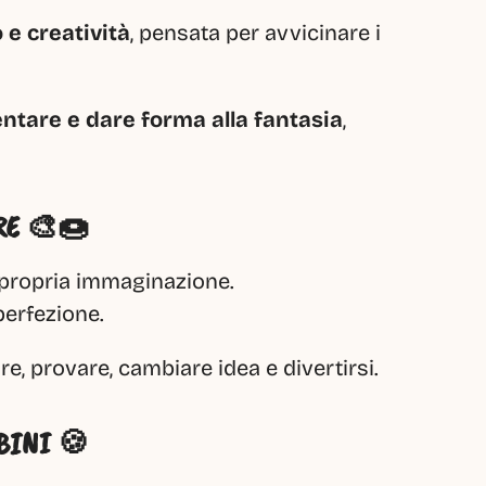
 e creatività
, pensata per avvicinare i 
ntare e dare forma alla fantasia
, 
RE 🎨🍩
a propria immaginazione.
perfezione.
re, provare, cambiare idea e divertirsi.
BINI 🍪