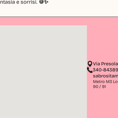
tasia e sorrisi. 
🍪✨
Via Presol
340-8438
sabrosita
Metro M3 Lodi
90 / 91